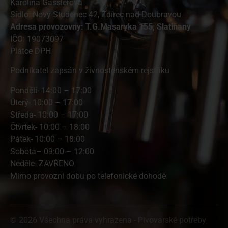
Karolína Gasslerová
Sídlo: Nový Studenec 42, Ždírec nad Doubravou
A
dresa provozovny: T.G.Masaryka 155, Slatiňany
IČO: 19073097
Plátce DPH
Podnikatel zapsán v živnostenském rejstříku
Pondělí- 14:00 – 17:00
Úterý- 10:00 – 17:00
Středa- 10:00 – 17:00
Čtvrtek- 10:00 – 18:00
Pátek- 10:00 – 18:00
Sobota– 09:00 – 12:00
Neděle- ZAVŘENO
Mimo provozní dobu po telefonické dohodě
© 2026 Všechna práva vyhrazena - Pivovarské potřeby