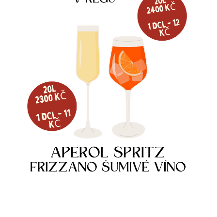
CHOCEŇSKÝ SPLÁVEK 12° 5L
VÁNOČNÍ LEŽÁK 12° TWO PACK
SOUDEK
290
Kč
450
Kč
Skladem
Skladem
Více informací
Více informací