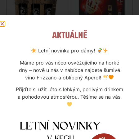
AKTUÁLNĚ
DÁRKOVÁ EDICE 4+2
BOHEMIAN ALE
FREEPACK NACHMELENÁ OPICE
350
Kč
0,75L SKLO
Letní novinka pro dámy!
Skladem
420
Kč
Máme pro vás něco osvěžujícího na horké
Skladem
Více informací
dny – nově u nás v nabídce najdete šumivé
víno Frizzano a oblíbený Aperol!
Více informací
Přijďte si užít léto s lehkým, perlivým drinkem
a pohodovou atmosférou. Těšíme se na vás!