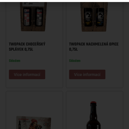
TWOPACK CHOCEŇSKÝ
TWOPACK NACHMELENÁ OPICE
SPLÁVEK 0,75L
0,75L
Skladem
Skladem
Více informací
Více informací