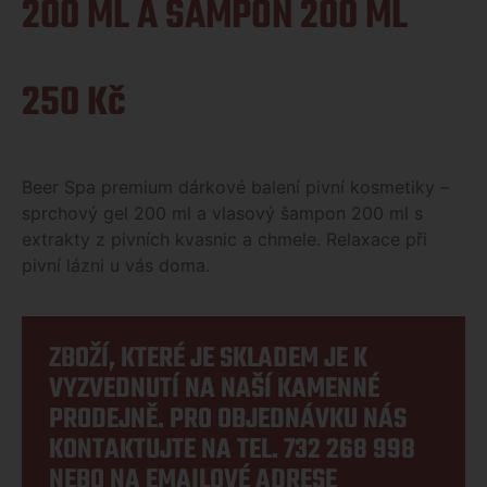
200 ML A ŠAMPON 200 ML
250
Kč
Beer Spa premium dárkové balení pivní kosmetiky –
sprchový gel 200 ml a vlasový šampon 200 ml s
extrakty z pivních kvasnic a chmele. Relaxace při
pivní lázni u vás doma.
ZBOŽÍ, KTERÉ JE SKLADEM JE K
VYZVEDNUTÍ NA NAŠÍ KAMENNÉ
PRODEJNĚ. PRO OBJEDNÁVKU NÁS
KONTAKTUJTE NA TEL.
732 268 998
NEBO NA EMAILOVÉ ADRESE