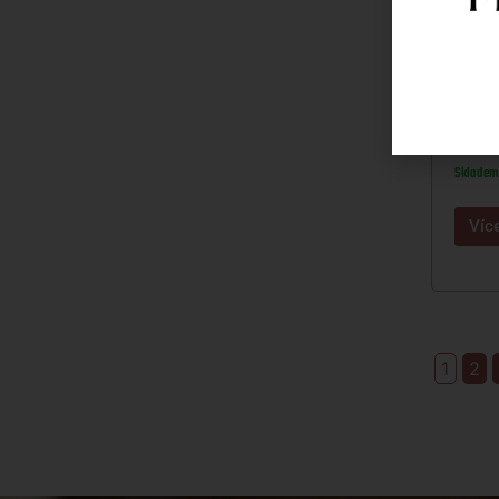
SVIJA
1L
220
Skladem
Víc
1
2