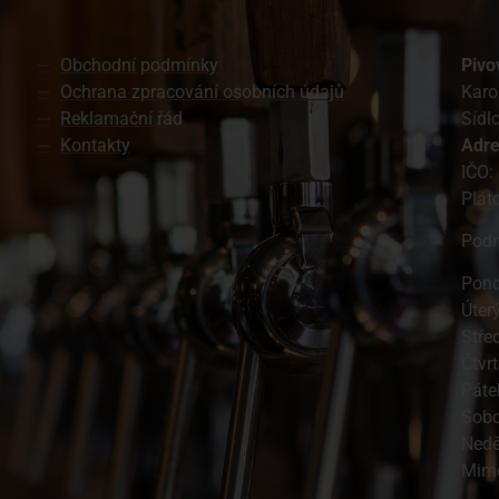
Obchodní podmínky
Pivo
Ochrana zpracování osobních údajů
Karo
Reklamační řád
Sídl
Kontakty
A
dr
IČO:
Plát
Podn
Pond
Úter
Stře
Čtvr
Páte
Sobo
Ned
Mimo