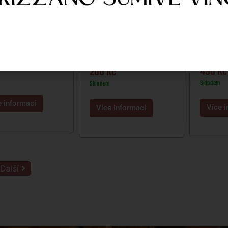
NSKÝ KVASNIČÁK 13°
SVIJANSK
SVIJANSKÝ MÁZ 11° 2L
Kč
450
Kč
200
Kč
Skladem
Skladem
e informací
Více i
Více informací
Další