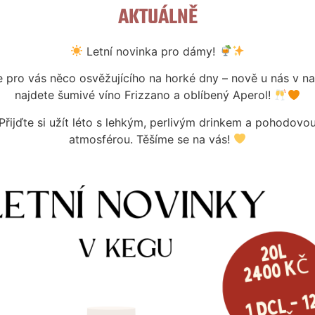
AKTUÁLNĚ
Letní novinka pro dámy!
VÁ EDICE 4+2
pro vás něco osvěžujícího na horké dny – nově u nás v n
DÁRKOVÁ 
DÁRKOVÁ EDICE 4+2
Kč
najdete šumivé víno Frizzano a oblíbený Aperol!
BOHEMIAN ALE
380
Kč
350
Kč
Skladem
Přijďte si užít léto s lehkým, perlivým drinkem a pohodovo
Skladem
atmosférou. Těšíme se na vás!
e informací
Více i
Více informací