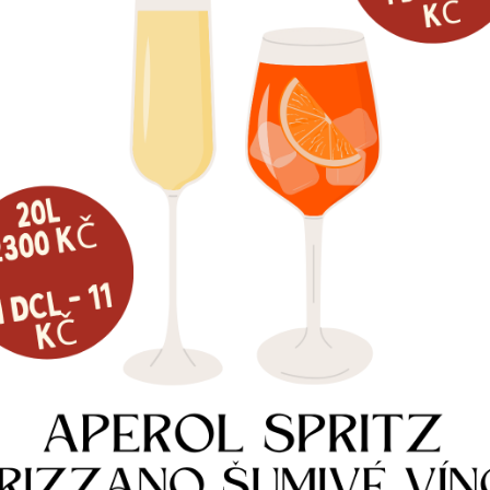
EK 2L
Kč
OCHRANNÝ PŘEPRAVNÍ OBAL
ROHOZEC 
NA VÝČEPNÍ ZAŘÍZENÍ
120
Kč
1 690
Kč
e informací
Skladem
Skladem
Více i
Více informací