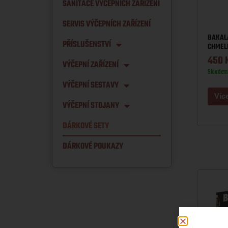
SANITACE VÝČEPNÍCH ZAŘÍZENÍ
SERVIS VÝČEPNÍCH ZAŘÍZENÍ
BAKAL
PŘÍSLUŠENSTVÍ
CHMELE
450
VÝČEPNÍ ZAŘÍZENÍ
Skladem
VÝČEPNÍ SESTAVY
Víc
VÝČEPNÍ STOJANY
DÁRKOVÉ SETY
DÁRKOVÉ POUKAZY