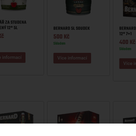
ÁŘ ZA STUDENA
NÝ 12° 5L
BERNARD 5L SOUDEK
BERNARD 
12° 7+1
Kč
500
Kč
400
Kč
Skladem
Skladem
e informací
Více informací
Více i