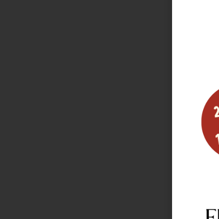
DŽBÁN
650
Skladem
Víc