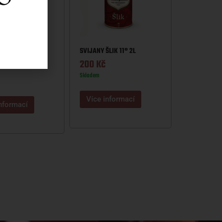
SVIJANY ŠLIK 11° 2L
Ý MÁZ 11° 5L
200
Kč
Skladem
Více informací
nformací