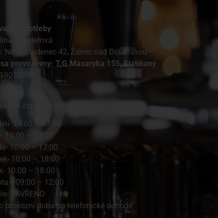
varské potřeby
lína Gasslerová
o: Nový Studenec 42, Ždírec nad Doubravou
esa provozovny: T.G.Masaryka 155, Slatiňany
 19073097
ce DPH
ikatel zapsán v živnostenském rejstříku
ělí- 14:00 – 17:00
ý- 10:00 – 17:00
da- 10:00 – 17:00
tek- 10:00 – 18:00
k- 10:00 – 18:00
ta– 09:00 – 12:00
ěle- ZAVŘENO
 provozní dobu po telefonické dohodě