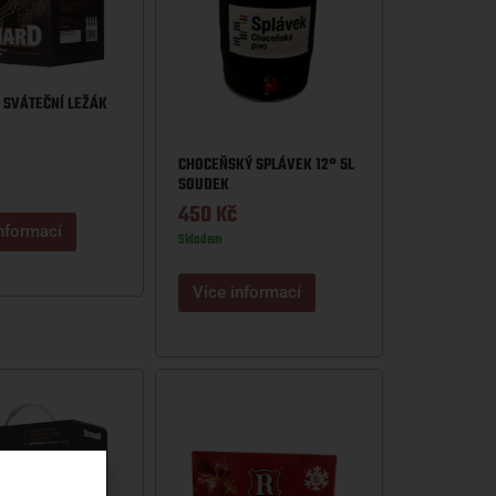
SVÁTEČNÍ LEŽÁK
CHOCEŇSKÝ SPLÁVEK 12° 5L
SOUDEK
450
Kč
nformací
Skladem
Více informací