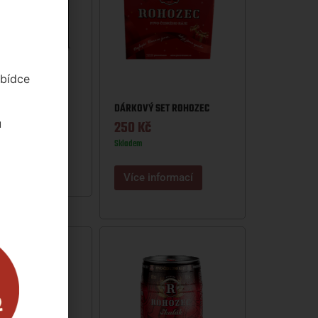
abídce
EDICE 6+2
DÁRKOVÝ SET ROHOZEC
u
250
Kč
Skladem
nformací
Více informací