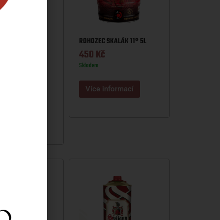
ROHOZEC SKALÁK 11° 5L
450
Kč
Skladem
SKALÁK 11° 2+1
Více informací
nformací