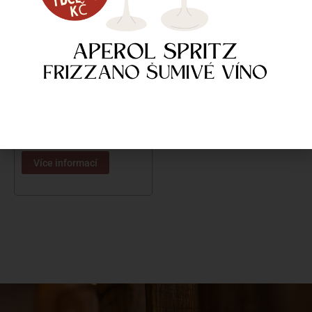
STOJAN PRISMA 2 OTV. –
BROUŠENÝ
8 599
Kč
Dostupné na objednávku
Více informací