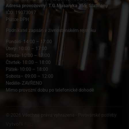
A
dresa provozovny: T.G.Masaryka 155, Slatiňany
IČO: 19073097
Plátce DPH
Podnikatel zapsán v živnostenském rejstříku
Pondělí- 14:00 – 17:00
Úterý- 10:00 – 17:00
Středa- 10:00 – 17:00
Čtvrtek- 10:00 – 18:00
Pátek- 10:00 – 18:00
Sobota– 09:00 – 12:00
Neděle- ZAVŘENO
Mimo provozní dobu po telefonické dohodě
© 2026 Všechna práva vyhrazena - Pivovarské potřeby
Vytvořil
Filip Pokorný