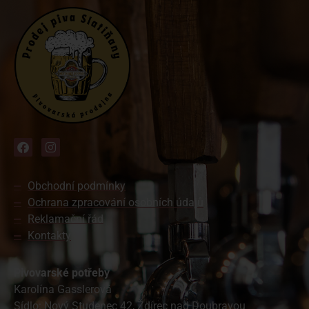
Obchodní podmínky
Ochrana zpracování osobních údajů
Reklamační řád
Kontakty
Pivovarské potřeby
Karolína Gasslerová
Sídlo: Nový Studenec 42, Ždírec nad Doubravou