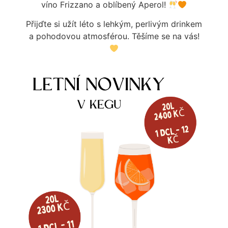
víno Frizzano a oblíbený Aperol!
Přijďte si užít léto s lehkým, perlivým drinkem
a pohodovou atmosférou. Těšíme se na vás!
STOJAN LINDR TUBE 1 OT.
STOJAN PRISMA 1 OTV.
2 739
Kč
8 299
Kč
Dostupné na objednávku
Dostupné na objednávku
Více informací
Více informací