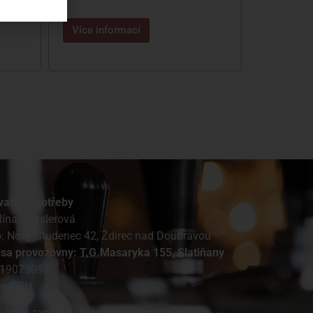
Více informací
varské potřeby
lína Gasslerová
o: Nový Studenec 42, Ždírec nad Doubravou
esa provozovny: T.G.Masaryka 155, Slatiňany
 19073097
ce DPH
ikatel zapsán v živnostenském rejstříku