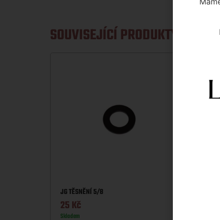
Máme 
SOUVISEJÍCÍ PRODUKTY
DM SP
90
K
Sklade
JG TĚSNĚNÍ 5/8
25
Kč
Víc
Skladem