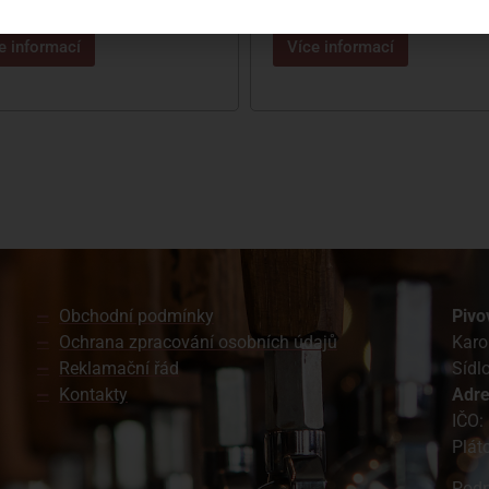
e informací
Více informací
Obchodní podmínky
Pivo
Ochrana zpracování osobních údajů
Karo
Reklamační řád
Sídl
Kontakty
A
dr
IČO:
Plát
Podn