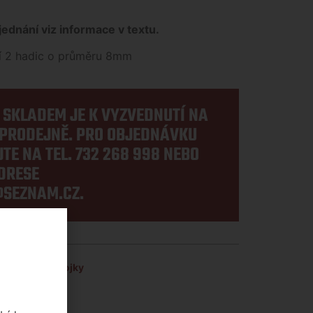
ednání viz informace v textu.
ní 2 hadic o průměru 8mm
E SKLADEM JE K VYZVEDNUTÍ NA
PRODEJNĚ. PRO OBJEDNÁVKU
TE NA TEL.
732 268 998
NEBO
DRESE
SEZNAM.CZ
.
iál
,
Rychlospojky