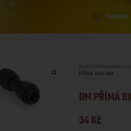
Kontakty
Domů
/
Příslušenství
/
PŘÍMÁ 8X8 MM
DM PŘÍMÁ 8
34
Kč