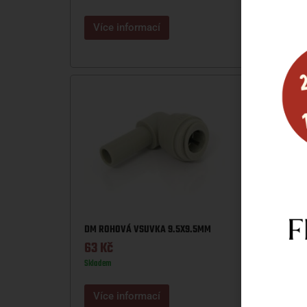
Více informací
DM ROHOVÁ VSUVKA 9.5X9.5MM
63
Kč
Skladem
JG PŘ
71
Kč
Více informací
Sklade