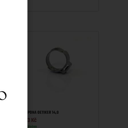
– 2M
SPONA OETIKER 14,0
13
Kč
Skladem