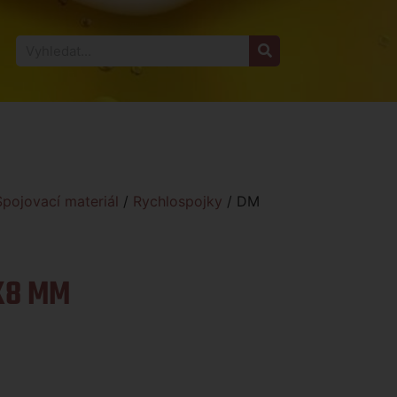
Spojovací materiál
/
Rychlospojky
/ DM
X8 MM