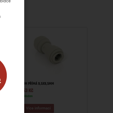
abídce
u
DM PŘÍMÁ 9,5X9,5MM
53
Kč
Skladem
Více informací