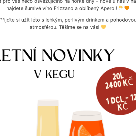
pro vás něco osvěžujícího na horké dny – nově u nás v n
najdete šumivé víno Frizzano a oblíbený Aperol!
Přijďte si užít léto s lehkým, perlivým drinkem a pohodovo
atmosférou. Těšíme se na vás!
OJKA F1/2 8MM
č
m
DM F3/4X9,5MM
153
Kč
e informací
Skladem