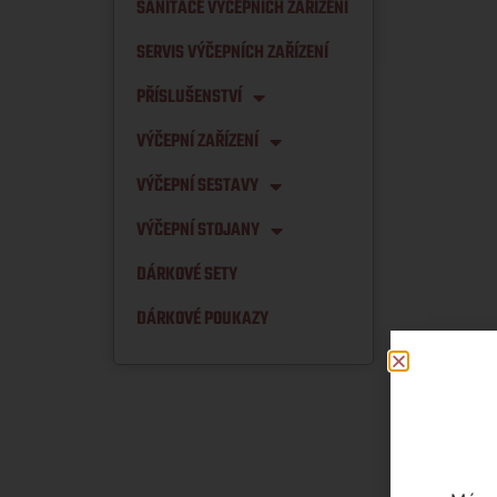
SANITACE VÝČEPNÍCH ZAŘÍZENÍ
SERVIS VÝČEPNÍCH ZAŘÍZENÍ
PŘÍSLUŠENSTVÍ
VÝČEPNÍ ZAŘÍZENÍ
VÝČEPNÍ SESTAVY
VÝČEPNÍ STOJANY
DÁRKOVÉ SETY
DÁRKOVÉ POUKAZY