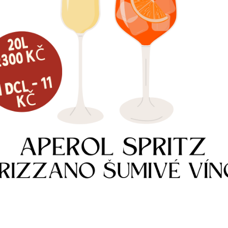
Více informací
ÍMÁ 8 X 9,5MM
HADICE 6,7 X 9,5 MM, ORANŽOVÁ 
40
Kč
m
Skladem