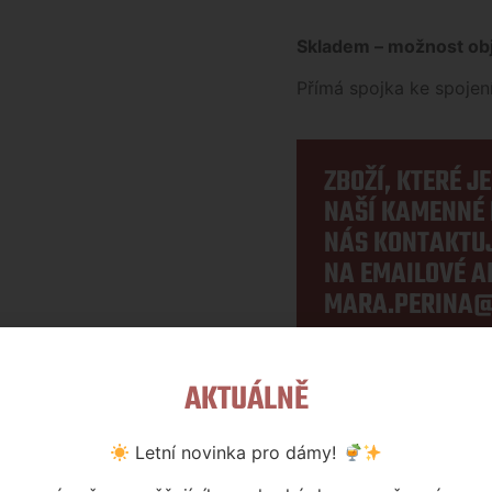
Skladem – možnost obj
Přímá spojka ke spoje
ZBOŽÍ, KTERÉ J
NAŠÍ KAMENNÉ 
NÁS KONTAKTUJ
NA EMAILOVÉ A
MARA.PERINA@
AKTUÁLNĚ
Kategorie:
Spojovací mater
Letní novinka pro dámy!