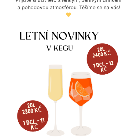
a pohodovou atmosférou. Těšíme se na vás!
DM PRŮCHODKA 8MM (5/16)
DM F5/8X8MM
81
Kč
85
Kč
Skladem
Skladem
Více informací
Více informací