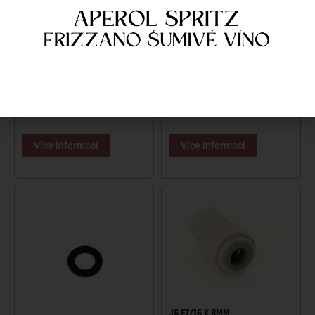
DM ROHOVÁ VSUVKA 8X8MM
DM SPOJKA F1/2 9,5MM
40
Kč
90
Kč
Skladem
Skladem
Více informací
Více informací
JG F7/16 X 8MM