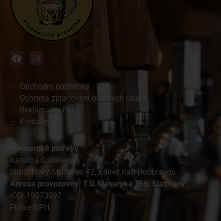
Obchodní podmínky
Ochrana zpracování osobních údajů
Reklamační řád
Kontakty
Pivovarské potřeby
Karolína Gasslerová
Sídlo: Nový Studenec 42, Ždírec nad Doubravou
A
dresa provozovny: T.G.Masaryka 155, Slatiňany
IČO: 19073097
Plátce DPH