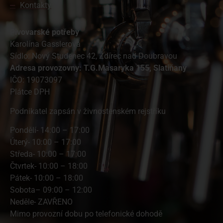
Kontakty
Pivovarské potřeby
Karolína Gasslerová
Sídlo: Nový Studenec 42, Ždírec nad Doubravou
A
dresa provozovny: T.G.Masaryka 155, Slatiňany
IČO: 19073097
Plátce DPH
Podnikatel zapsán v živnostenském rejstříku
Pondělí- 14:00 – 17:00
Úterý- 10:00 – 17:00
Středa- 10:00 – 17:00
Čtvrtek- 10:00 – 18:00
Pátek- 10:00 – 18:00
Sobota– 09:00 – 12:00
Neděle- ZAVŘENO
Mimo provozní dobu po telefonické dohodě