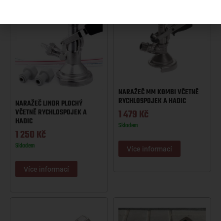
NARAŽEČ MM KOMBI VČETNĚ
RYCHLOSPOJEK A HADIC
NARAŽEČ LINDR PLOCHÝ
1 479
Kč
VČETNĚ RYCHLOSPOJEK A
HADIC
Skladem
1 250
Kč
Skladem
Více informací
Více informací