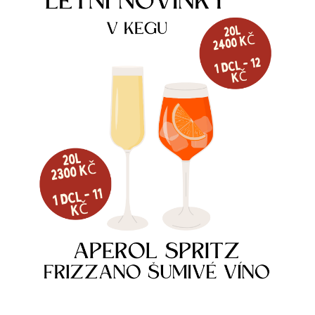
NARAŽEČ LINDR BAJONET S-
NARAŽEČ MM PLOCHÝ
TYPE
1 320
Kč
739
Kč
Skladem
Skladem
Více informací
Více informací