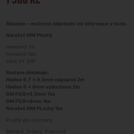
1 500
Kč
Skladem – možnost objednání viz informace v textu.
Naražeč MM Plochý
nerezový trn
mosazné tělo
závit 2x 5/8″
Sestava o
bsahuje:
Hadice 6,7 x 9,5mm nápojová 2m
Hadice 6 x 8mm vzduchová 2m
DM F5/8×9,5mm 1ks
DM F5/8x8mm 1ks
Naražeč MM PLochý 1ks
Použití pro pivovary:
Bernard, Svijany, Krakonoš