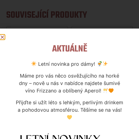
SOUVISEJÍCÍ PRODUKTY
AKTUÁLNĚ
Letní novinka pro dámy!
Máme pro vás něco osvěžujícího na horké
dny – nově u nás v nabídce najdete šumivé
NARAŽEČ MM BAJONET VČETNĚ
víno Frizzano a oblíbený Aperol!
RYCHLOSPOJEK A HADIC
NARAŽEČ LINDR PLOCHÝ A-
1 289
Kč
TYPE
Přijďte si užít léto s lehkým, perlivým drinkem
990
Kč
a pohodovou atmosférou. Těšíme se na vás!
Skladem
Skladem
Více informací
Více informací