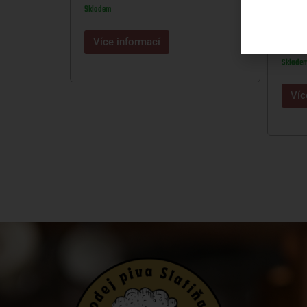
Skladem
NARAŽ
Více informací
950
Sklade
Víc