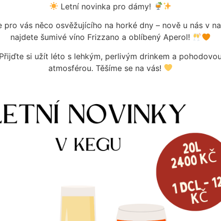
Letní novinka pro dámy!
pro vás něco osvěžujícího na horké dny – nově u nás v n
najdete šumivé víno Frizzano a oblíbený Aperol!
Přijďte si užít léto s lehkým, perlivým drinkem a pohodovo
atmosférou. Těšíme se na vás!
EČ MM PRŮHLEDOVÉ SKLÍČKO
NARAŽEČ MM TĚSNĚNÍ TLAKOVÉ G
(PLOCHÝ+KOMBI)
č
105
Kč
m