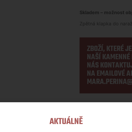
Skladem – možnost obj
Zpětná klapka do nara
ZBOŽÍ, KTERÉ J
NAŠÍ KAMENNÉ 
NÁS KONTAKTUJ
NA EMAILOVÉ A
MARA.PERINA@
Kategorie:
Naražeče
,
Náhra
AKTUÁLNĚ