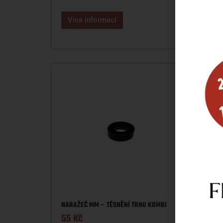
Více informací
Víc
NARAŽEČ MM – TĚSNĚNÍ TRNU KOMBI
55
Kč