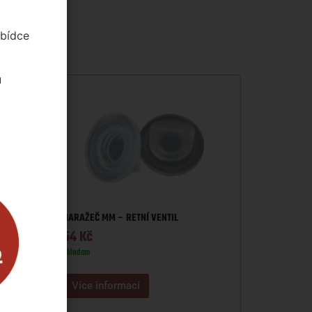
abídce
u
NARAŽEČ MM – RETNÍ VENTIL
54
Kč
Skladem
UMY
Více informací