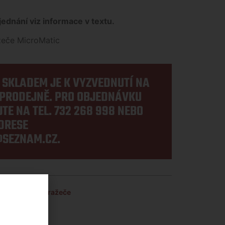
ednání viz informace v textu.
žeče MicroMatic
E SKLADEM JE K VYZVEDNUTÍ NA
PRODEJNĚ. PRO OBJEDNÁVKU
TE NA TEL.
732 268 998
NEBO
DRESE
SEZNAM.CZ
.
dní díly na naražeče