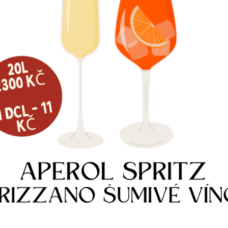
Skladem
e informací
Více informací
NARAŽEČ LINDR PLOCHÝ A-TYPE
990
Kč