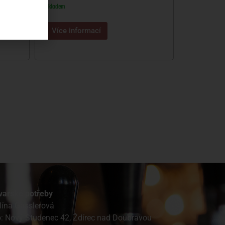
Skladem
Více informací
varské potřeby
lína Gasslerová
o: Nový Studenec 42, Ždírec nad Doubravou