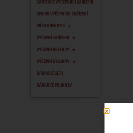
SANITACE VÝČEPNÍCH ZAŘÍZENÍ
SERVIS VÝČEPNÍCH ZAŘÍZENÍ
PŘÍSLUŠENSTVÍ
VÝČEPNÍ ZAŘÍZENÍ
VÝČEPNÍ SESTAVY
VÝČEPNÍ STOJANY
DÁRKOVÉ SETY
DÁRKOVÉ POUKAZY