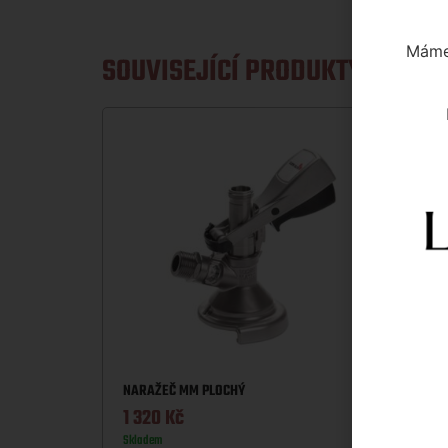
Máme 
SOUVISEJÍCÍ PRODUKTY
NARAŽEČ MM PLOCHÝ
NARAŽ
1 320
Kč
63
K
Skladem
Sklade