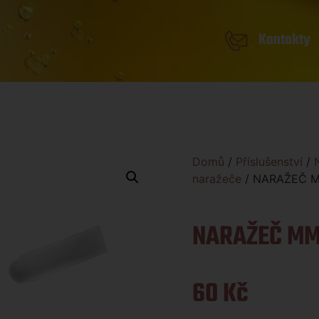
Kontakty
Domů
/
Příslušenství
/
naražeče
/ NARAŽEČ 
NARAŽEČ MM
60
Kč