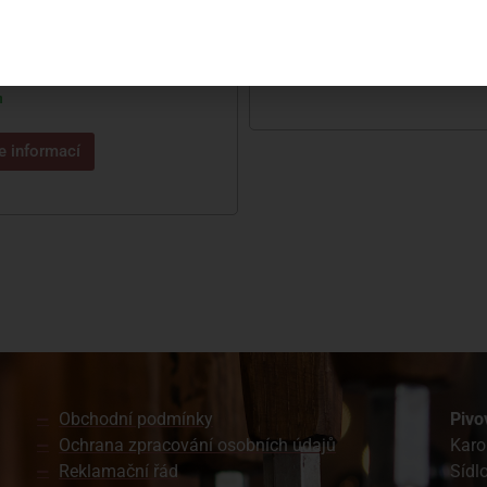
Skladem
EČ BERNARD MICRO MATIC
Více informací
Kč
m
e informací
Obchodní podmínky
Pivo
Ochrana zpracování osobních údajů
Karo
Reklamační řád
Sídl