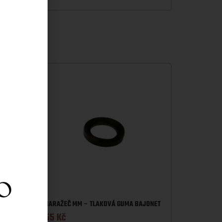
NARAŽEČ MM – TLAKOVÁ GUMA BAJONET
55
Kč