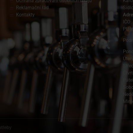
Ochrana zpracování osobních údajů
Karo
Reklamační řád
Sídl
Kontakty
A
dr
IČO:
Plát
Podn
Pond
Úter
Stře
Čtvr
Páte
Sobo
Ned
Mimo
otřeby