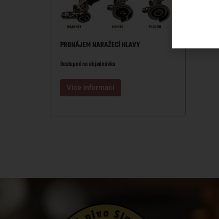
PRONÁJEM NARAŽECÍ HLAVY
Dostupné na objednávku
Více informací