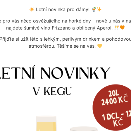
NÁS KONTAKTUJ
Letní novinka pro dámy!
NA EMAILOVÉ A
MARA.PERINA@
pro vás něco osvěžujícího na horké dny – nově u nás v n
najdete šumivé víno Frizzano a oblíbený Aperol!
Přijďte si užít léto s lehkým, perlivým drinkem a pohodovo
atmosférou. Těšíme se na vás!
Kategorie:
Výčepní zaříze