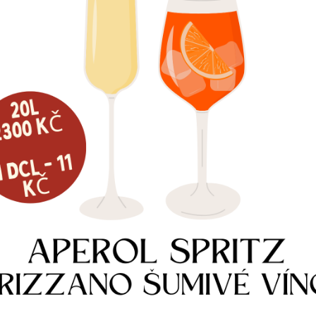
JEM VÝČEPNÍHO ZAŘÍZENÍ
PRONÁJEM VÝČEPNÍHO ZAŘÍZENÍ
OKOHOUT
DVOJKOHOUT
é na objednávku
e informací
Více informací