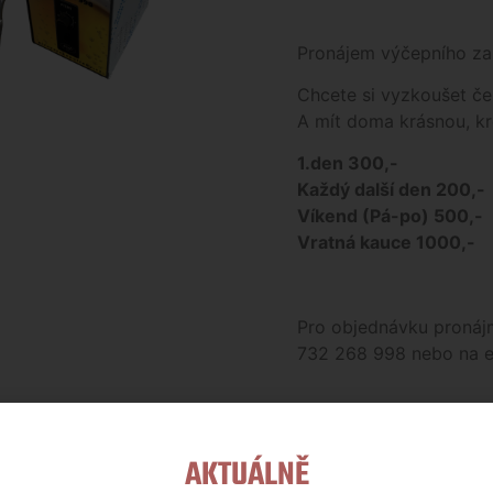
Pronájem výčepního za
Chcete si vyzkoušet če
A mít doma krásnou, 
1.den 300,-
Každý další den 200,-
Víkend (Pá-po) 500,-
Vratná kauce 1000,-
Pro objednávku pronájm
732 268 998 nebo na e
ZBOŽÍ, KTERÉ J
AKTUÁLNĚ
NAŠÍ KAMENNÉ 