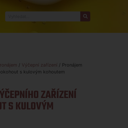
ronájem
/
Výčepní zařízení
/ Pronájem
dnokohout s kulovým kohoutem
ÝČEPNÍHO ZAŘÍZENÍ
T S KULOVÝM