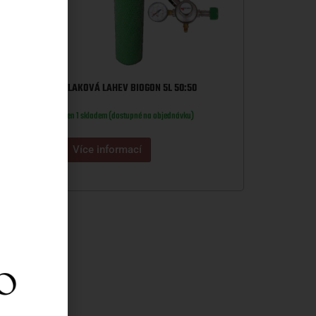
TLAKOVÁ LAHEV BIOGON 5L 50:50
Jen 1 skladem (dostupné na objednávku)
Více informací