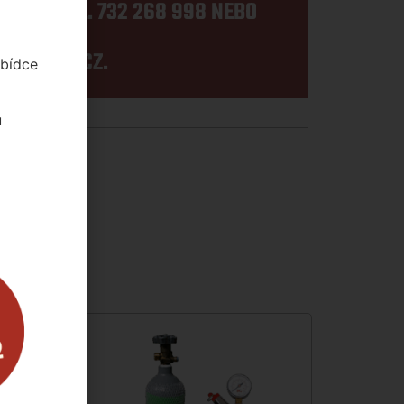
TE NA TEL.
732 268 998
NEBO
DRESE
SEZNAM.CZ
.
abídce
u
ní