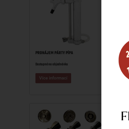
PRONÁJEM PÁRTY PÍPA
PRONÁ
JEDN
Dostupné na objednávku
Dostupn
Více informací
Víc