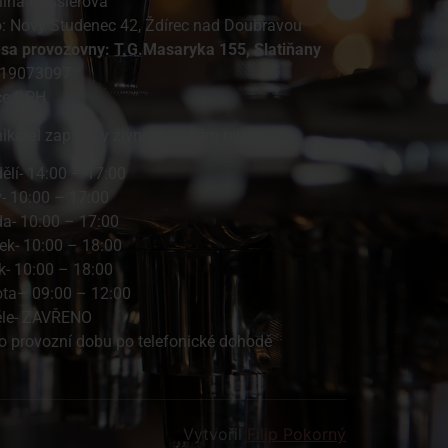
lína Gasslerová
o: Nový Studenec 42, Ždírec nad Doubravou
esa provozovny: T.G.Masaryka 155, Slatiňany
 19073097
ce DPH
ikatel zapsán v živnostenském rejstříku
ělí- 14:00 – 17:00
ý- 10:00 – 17:00
da- 10:00 – 17:00
tek- 10:00 – 18:00
k- 10:00 – 18:00
ta– 09:00 – 12:00
ěle- ZAVŘENO
 provozní dobu po telefonické dohodě
Vytvořil
Filip Pokorný