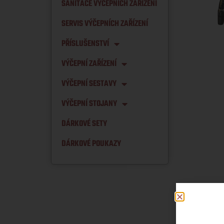
SANITACE VÝČEPNÍCH ZAŘÍZENÍ
SERVIS VÝČEPNÍCH ZAŘÍZENÍ
PŘÍSLUŠENSTVÍ
VÝČEPNÍ ZAŘÍZENÍ
VÝČEPNÍ SESTAVY
VÝČEPNÍ STOJANY
DÁRKOVÉ SETY
DÁRKOVÉ POUKAZY