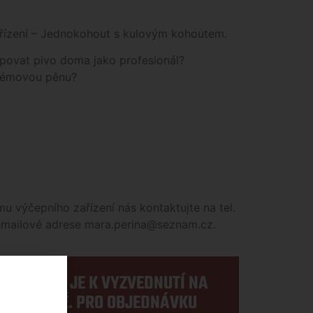
řízení – Jednokohout s kulovým kohoutem.
povat pivo doma jako profesionál?
krémovou pěnu?
u výčepního zařízení nás kontaktujte na tel.
mailové adrese mara.perina@seznam.cz.
E SKLADEM JE K VYZVEDNUTÍ NA
PRODEJNĚ. PRO OBJEDNÁVKU