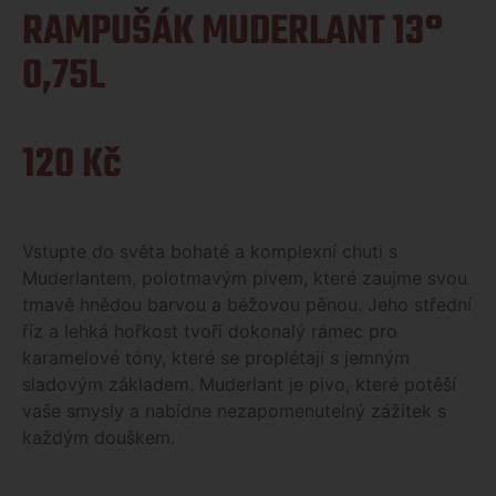
RAMPUŠÁK MUDERLANT 13°
0,75L
120
Kč
Vstupte do světa bohaté a komplexní chuti s
Muderlantem, polotmavým pivem, které zaujme svou
tmavě hnědou barvou a béžovou pěnou. Jeho střední
říz a lehká hořkost tvoří dokonalý rámec pro
karamelové tóny, které se proplétají s jemným
sladovým základem. Muderlant je pivo, které potěší
vaše smysly a nabídne nezapomenutelný zážitek s
každým douškem.