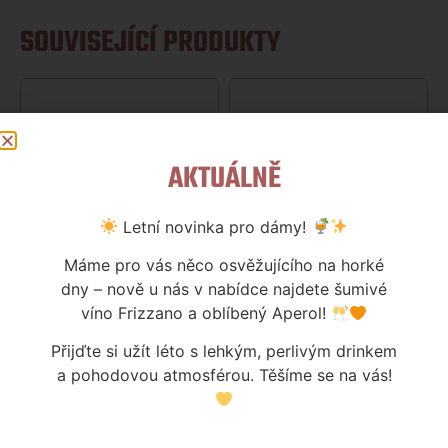
SOUVISEJÍCÍ PRODUKTY
AKTUÁLNĚ
Letní novinka pro dámy!
Máme pro vás něco osvěžujícího na horké
dny – nově u nás v nabídce najdete šumivé
víno Frizzano a oblíbený Aperol!
Přijďte si užít léto s lehkým, perlivým drinkem
ŠVABÍN BARD 11° 0,75L
CHOCEŇSKÝ SPLÁVEK 11° APA
a pohodovou atmosférou. Těšíme se na vás!
0,75L
110
Kč
110
Kč
Skladem
Skladem