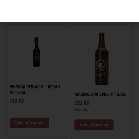
Více informací
Více informací
PIVOVAR BERÁNEK – BERAN
12° 0,75L
NACHMELENÁ OPICE 11° 0,75L
130
Kč
120
Kč
Skladem
Více informací
Více informací