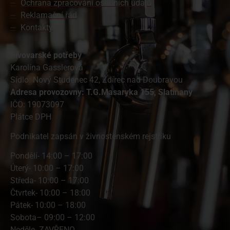
Ochrana zpracování osobních údajů
Reklamační řád
Kontakty
Pivovarské potřeby
Karolína Gasslerová
Sídlo: Nový Studenec 42, Ždírec nad Doubravou
A
dresa provozovny: T.G.Masaryka 155, Slatiňany
IČO: 19073097
Plátce DPH
Podnikatel zapsán v živnostenském rejstříku
Pondělí- 14:00 – 17:00
Úterý- 10:00 – 17:00
Středa- 10:00 – 17:00
Čtvrtek- 10:00 – 18:00
Pátek- 10:00 – 18:00
Sobota– 09:00 – 12:00
Neděle- ZAVŘENO