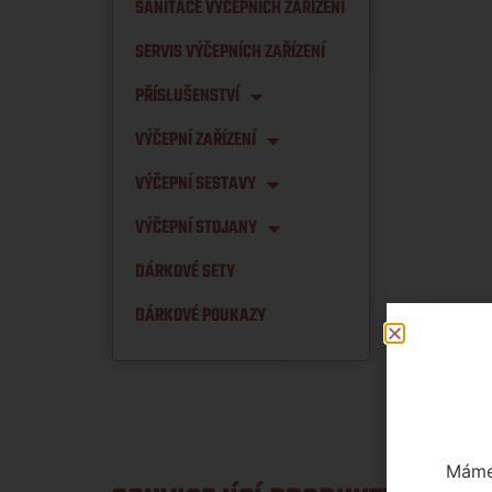
SANITACE VÝČEPNÍCH ZAŘÍZENÍ
SERVIS VÝČEPNÍCH ZAŘÍZENÍ
PŘÍSLUŠENSTVÍ
VÝČEPNÍ ZAŘÍZENÍ
VÝČEPNÍ SESTAVY
VÝČEPNÍ STOJANY
DÁRKOVÉ SETY
DÁRKOVÉ POUKAZY
Máme 