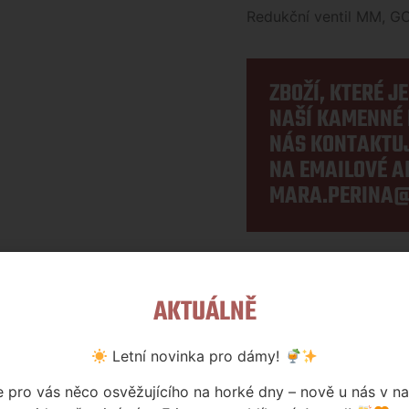
Redukční ventil MM, G
ZBOŽÍ, KTERÉ J
NAŠÍ KAMENNÉ 
NÁS KONTAKTUJ
NA EMAILOVÉ A
MARA.PERINA@
Kategorie:
Tlakování
AKTUÁLNĚ
Letní novinka pro dámy!
pro vás něco osvěžujícího na horké dny – nově u nás v n