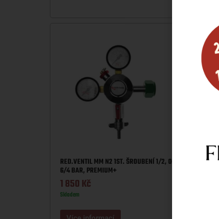
RED.VENTIL MM N2 1ST. ŠROUBENÍ 1/2, 0-
RED.VE
6/4 BAR, PREMIUM+
0-6/4
1 850
Kč
1 85
Skladem
Sklade
Více informací
Víc