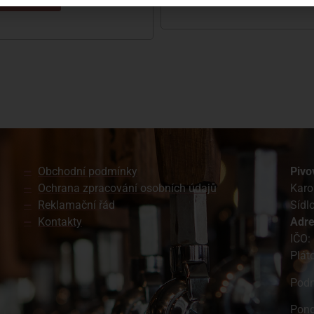
Obchodní podmínky
Pivo
Ochrana zpracování osobních údajů
Karo
Reklamační řád
Sídl
Kontakty
A
dr
IČO:
Plát
Podn
Pond