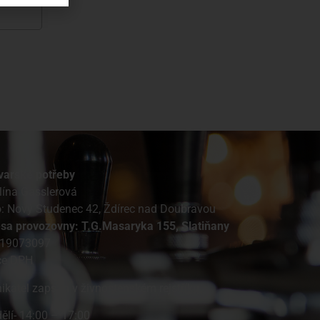
varské potřeby
lína Gasslerová
o: Nový Studenec 42, Ždírec nad Doubravou
esa provozovny: T.G.Masaryka 155, Slatiňany
 19073097
ce DPH
ikatel zapsán v živnostenském rejstříku
ělí- 14:00 – 17:00