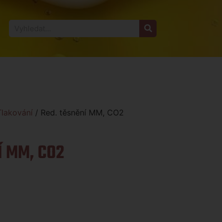
Tlakování
/ Red. těsnění MM, CO2
Í MM, CO2