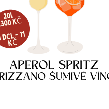
NTIL MM CO2 1ST., ŠROUBENÍ 1/2,
REDUKCE NA LÁHEV Z CO2 NA N2
 BAR
470
Kč
0
Kč
Skladem
m
Více informací
e informací