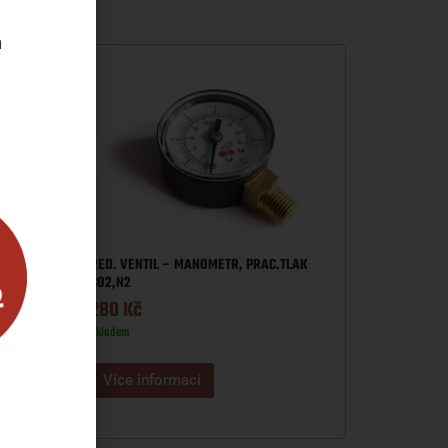
u
RED. VENTIL – MANOMETR, PRAC.TLAK
4
CO2,N2
280
Kč
Skladem
Více informací