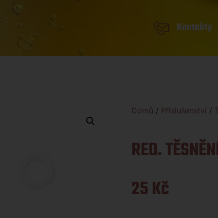
Kontakty
Domů
/
Příslušenství
/
RED. TĚSNĚN
25
Kč