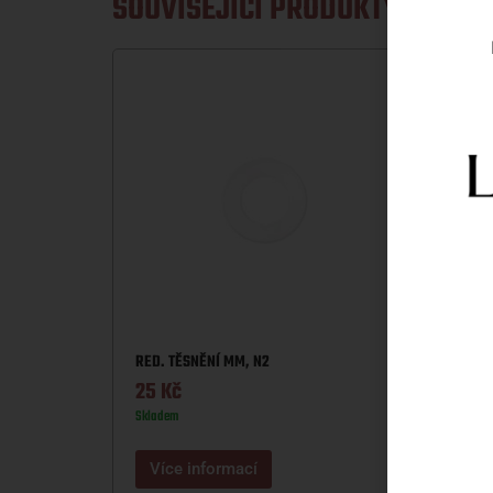
SOUVISEJÍCÍ PRODUKTY
RED. TĚSNĚNÍ MM, N2
TERMO
25
Kč
450
Skladem
Sklade
Více informací
Víc