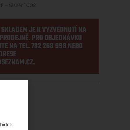
CE – těsnění CO2
E SKLADEM JE K VYZVEDNUTÍ NA
PRODEJNĚ. PRO OBJEDNÁVKU
TE NA TEL.
732 268 998
NEBO
DRESE
SEZNAM.CZ
.
abídce