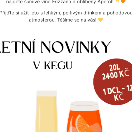
najdete šumivé víno Frizzano a oblíbený Aperol!
Přijďte si užít léto s lehkým, perlivým drinkem a pohodovo
atmosférou. Těšíme se na vás!
REDUKČNÍ VENTIL MM CO2 1ST. G3/
1 689
Kč
Skladem
STAT TS RANCO K50-H2005
Kč
Více informací
m
e informací