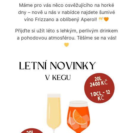
Máme pro vás něco osvěžujícího na horké
Více informací
dny – nově u nás v nabídce najdete šumivé
víno Frizzano a oblíbený Aperol!
Přijďte si užít léto s lehkým, perlivým drinkem
a pohodovou atmosférou. Těšíme se na vás!
NARAŽEČ MM MADLO PLAST
NARAŽEČ MM – TĚSNĚNÍ TRNU
KOMBI
350
Kč
55
Kč
Skladem
Skladem
Více informací
Více informací