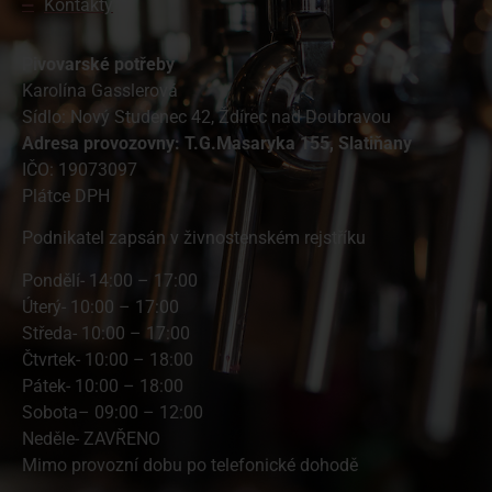
Kontakty
Pivovarské potřeby
Karolína Gasslerová
Sídlo: Nový Studenec 42, Ždírec nad Doubravou
A
dresa provozovny: T.G.Masaryka 155, Slatiňany
IČO: 19073097
Plátce DPH
Podnikatel zapsán v živnostenském rejstříku
Pondělí- 14:00 – 17:00
Úterý- 10:00 – 17:00
Středa- 10:00 – 17:00
Čtvrtek- 10:00 – 18:00
Pátek- 10:00 – 18:00
Sobota– 09:00 – 12:00
Neděle- ZAVŘENO
Mimo provozní dobu po telefonické dohodě