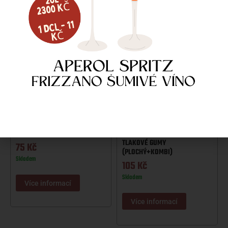
NARAŽEČ LINDR-RETNÍ VENTIL
NARAŽEČ MM TĚSNĚNÍ
TLAKOVÉ GUMY
75
Kč
(PLOCHÝ+KOMBI)
Skladem
105
Kč
Skladem
Více informací
Více informací