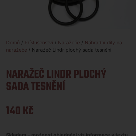
Domů
/
Příslušenství
/
Naražeče
/
Náhradní díly na
naražeče
/ Naražeč Lindr plochý sada tesnění
NARAŽEČ LINDR PLOCHÝ
SADA TESNĚNÍ
140
Kč
Skladem – možnost objednání viz informace v textu.