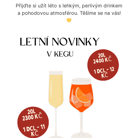
Přijďte si užít léto s lehkým, perlivým drinkem
a pohodovou atmosférou. Těšíme se na vás!
NARAŽEČ MM BAJONET
NARAŽEČ MM O KROUŽEK
PLOCHÝ+KOMBI
1 099
Kč
12
Kč
Skladem
Skladem
Více informací
Více informací