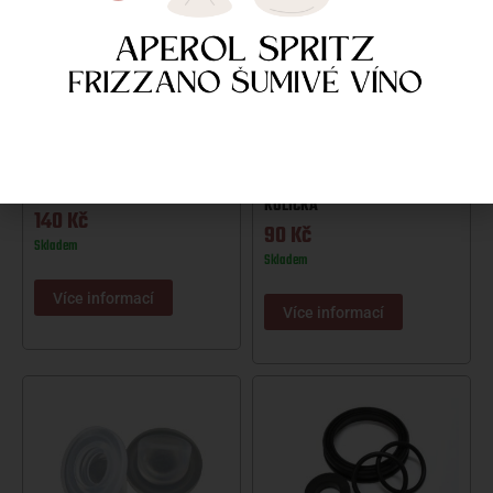
NARAŽEČ LINDR BAJONET
NARAŽEČ DSI-ZPĚTNÁ KLAPKA-
SADA TESNĚNÍ
KULIČKA
140
Kč
90
Kč
Skladem
Skladem
Více informací
Více informací