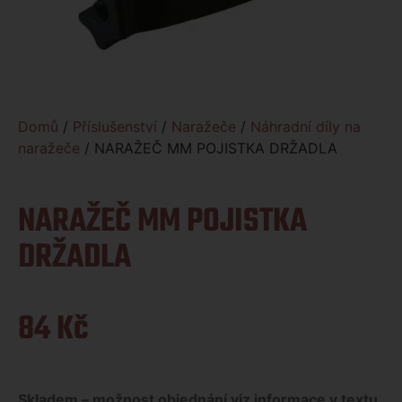
Domů
/
Příslušenství
/
Naražeče
/
Náhradní díly na
naražeče
/ NARAŽEČ MM POJISTKA DRŽADLA
NARAŽEČ MM POJISTKA
DRŽADLA
84
Kč
Skladem – možnost objednání viz informace v textu.