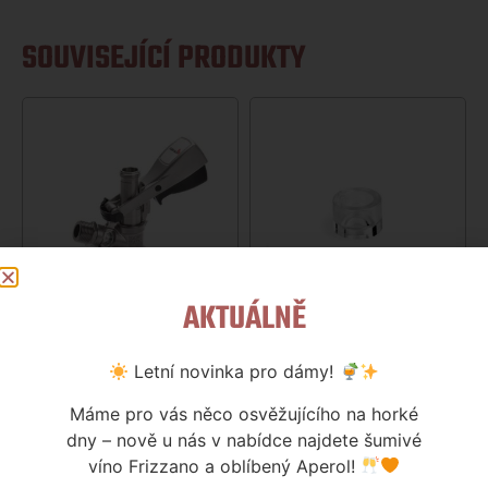
SOUVISEJÍCÍ PRODUKTY
AKTUÁLNĚ
NARAŽEČ MM PLOCHÝ
NARAŽEČ MM PRŮHLEDOVÉ
SKLÍČKO
1 320
Kč
Letní novinka pro dámy!
63
Kč
Skladem
Máme pro vás něco osvěžujícího na horké
Skladem
dny – nově u nás v nabídce najdete šumivé
Více informací
víno Frizzano a oblíbený Aperol!
Více informací