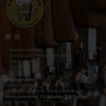
Obchodní podmínky
Ochrana zpracování osobních údajů
Reklamační řád
Kontakty
Pivovarské potřeby
Karolína Gasslerová
Sídlo: Nový Studenec 42, Ždírec nad Doubravou
A
dresa provozovny: T.G.Masaryka 155, Slatiňany
IČO: 19073097