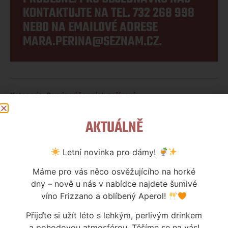
KONTAKTUJTE NA TEL.
732 268 998
NEBO NA EMAILOVÉ ADRESE
MARA.PERINA@SEZNAM.CZ
.
Kategorie:
Servis výčepních zařízení
AKTUÁLNĚ
Letní novinka pro dámy!
SOUVISEJÍCÍ PRODUKTY
Máme pro vás něco osvěžujícího na horké
dny – nově u nás v nabídce najdete šumivé
víno Frizzano a oblíbený Aperol!
Přijďte si užít léto s lehkým, perlivým drinkem
a pohodovou atmosférou. Těšíme se na vás!