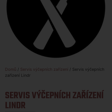
Domů
/
Servis výčepních zařízení
/ Servis výčepních
zařízení Lindr
SERVIS VÝČEPNÍCH ZAŘÍZENÍ
LINDR