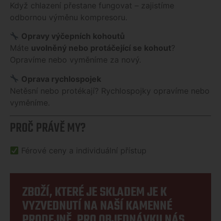
Když chlazení přestane fungovat – zajistíme
odbornou výměnu kompresoru.
Opravy výčepních kohoutů
Máte
uvolněný nebo protáčející se kohout
?
Opravíme nebo vyměníme za nový.
Oprava rychlospojek
Netěsní nebo protékají? Rychlospojky opravíme nebo
vyměníme.
PROČ PRÁVĚ MY?
Férové ceny a individuální přístup
ZBOŽÍ, KTERÉ JE SKLADEM JE K
VYZVEDNUTÍ NA NAŠÍ KAMENNÉ
PRODEJNĚ. PRO OBJEDNÁVKU NÁS