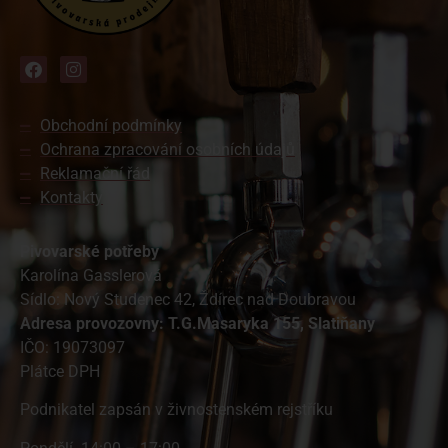
Obchodní podmínky
Ochrana zpracování osobních údajů
Reklamační řád
Kontakty
Pivovarské potřeby
Karolína Gasslerová
Sídlo: Nový Studenec 42, Ždírec nad Doubravou
A
dresa provozovny: T.G.Masaryka 155, Slatiňany
IČO: 19073097
Plátce DPH
Podnikatel zapsán v živnostenském rejstříku