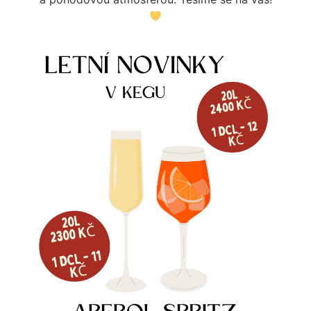
PRONÁJEM VÝČEPNÍHO
PRONÁJEM VÝČEPNÍHO
ZAŘÍZENÍ JEDNOKOHOUT
ZAŘÍZENÍ DVOJKOHOUT
Dostupné na objednávku
Více informací
Více informací