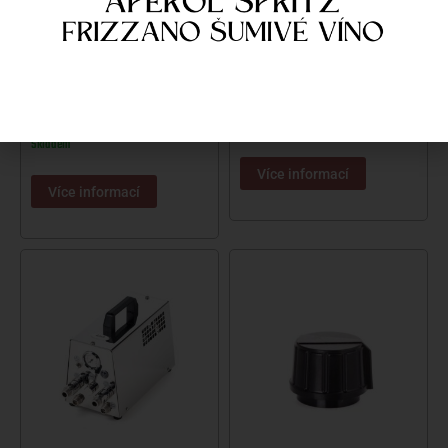
MAZACÍ TUK TUBA PARALIQ
TERMOSTAT TS RANCO
40G
450
Kč
220
Kč
Skladem
Skladem
Více informací
Více informací