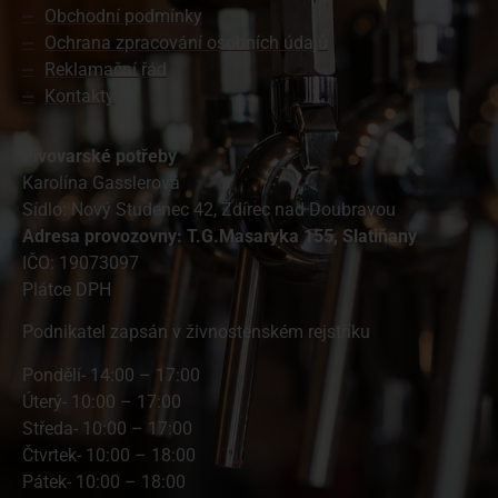
Obchodní podmínky
Ochrana zpracování osobních údajů
Reklamační řád
Kontakty
Pivovarské potřeby
Karolína Gasslerová
Sídlo: Nový Studenec 42, Ždírec nad Doubravou
A
dresa provozovny: T.G.Masaryka 155, Slatiňany
IČO: 19073097
Plátce DPH
Podnikatel zapsán v živnostenském rejstříku
Pondělí- 14:00 – 17:00
Úterý- 10:00 – 17:00
Středa- 10:00 – 17:00
Čtvrtek- 10:00 – 18:00
Pátek- 10:00 – 18:00