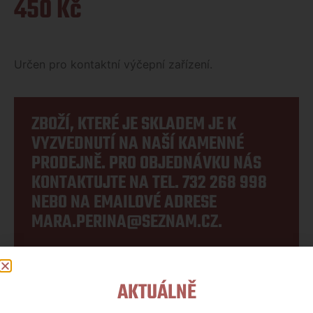
450
Kč
Určen pro kontaktní výčepní zařízení.
ZBOŽÍ, KTERÉ JE SKLADEM JE K
VYZVEDNUTÍ NA NAŠÍ KAMENNÉ
PRODEJNĚ. PRO OBJEDNÁVKU NÁS
KONTAKTUJTE NA TEL.
732 268 998
NEBO NA EMAILOVÉ ADRESE
MARA.PERINA@SEZNAM.CZ
.
AKTUÁLNĚ
Kategorie:
Servis výčepních zařízení