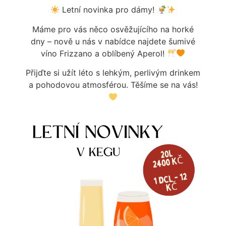
Letní novinka pro dámy!
Máme pro vás něco osvěžujícího na horké
dny – nově u nás v nabídce najdete šumivé
SOUVISEJÍCÍ PRODUKTY
víno Frizzano a oblíbený Aperol!
Přijďte si užít léto s lehkým, perlivým drinkem
a pohodovou atmosférou. Těšíme se na vás!
MAZACÍ TUK TUBA PARALIQ
KOLEČKO TERMOSTATU
40G
50
Kč
220
Kč
Skladem
Skladem