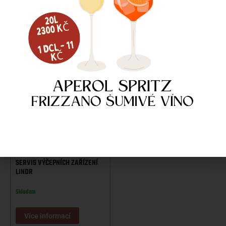
Více informací
Více informací
SERVIS VÝČEPNÍCH ZAŘÍZENÍ
LINDR
Skladem
Více informací