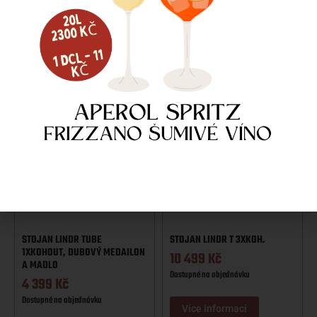
Dostupné na objednávku
Více informací
Více informací
STOJAN LINDR TUBE
STOJAN LINDR T 3XKOH.
1XKOHOUT, DUBOVÝ MEDAILON
10 499
Kč
A MADLO
Dostupné na objednávku
4 399
Kč
Dostupné na objednávku
Více informací