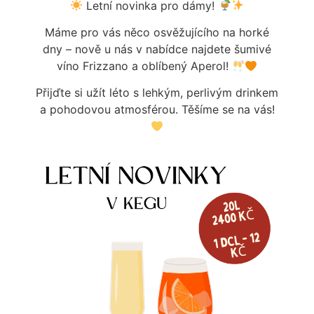
Letní novinka pro dámy!
3 KOVÁNÍ
Dostupné na objednávku
13 599
Kč
Máme pro vás něco osvěžujícího na horké
Dostupné na objednávku
Více informací
dny – nově u nás v nabídce najdete šumivé
víno Frizzano a oblíbený Aperol!
Více informací
Přijďte si užít léto s lehkým, perlivým drinkem
a pohodovou atmosférou. Těšíme se na vás!
STOJAN LINDR T ZL.3XKOH.
STOJAN LINDR NAKED 1X KOH.,
TAPLITE
14 499
Kč
7 649
Kč
Dostupné na objednávku