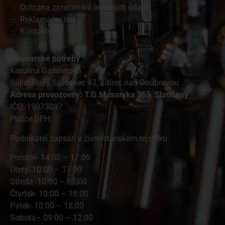
Ochrana zpracování osobních údajů
Reklamační řád
Kontakty
Pivovarské potřeby
Karolína Gasslerová
Sídlo: Nový Studenec 42, Ždírec nad Doubravou
A
dresa provozovny: T.G.Masaryka 155, Slatiňany
IČO: 19073097
Plátce DPH
Podnikatel zapsán v živnostenském rejstříku
Pondělí- 14:00 – 17:00
Úterý- 10:00 – 17:00
Středa- 10:00 – 17:00
Čtvrtek- 10:00 – 18:00
Pátek- 10:00 – 18:00
Sobota– 09:00 – 12:00