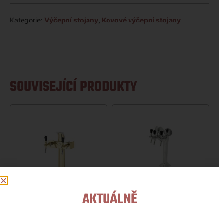
Kategorie:
Výčepní stojany
,
Kovové výčepní stojany
SOUVISEJÍCÍ PRODUKTY
STOJAN KOVOVÝ
AKTUÁLNĚ
3XKOH.CHROM
7 899
Kč
STOJAN LINDR T ZL.2XKOH.NA