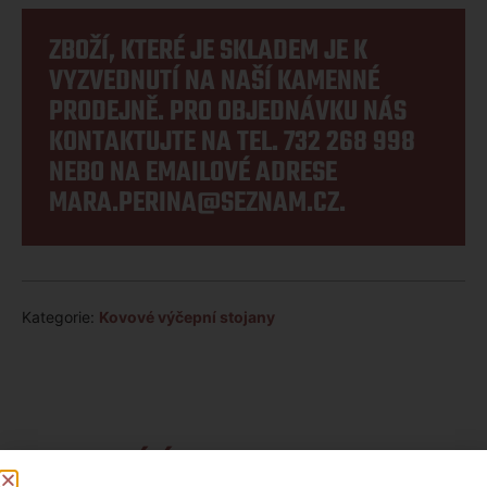
ZBOŽÍ, KTERÉ JE SKLADEM JE K
VYZVEDNUTÍ NA NAŠÍ KAMENNÉ
PRODEJNĚ. PRO OBJEDNÁVKU NÁS
KONTAKTUJTE NA TEL.
732 268 998
NEBO NA EMAILOVÉ ADRESE
MARA.PERINA@SEZNAM.CZ
.
Kategorie:
Kovové výčepní stojany
SOUVISEJÍCÍ PRODUKTY