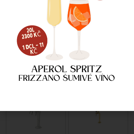
STOJAN LINDR T 3XKOH.
STOJAN LINDR NAKED 1X KOH.,
TAPLITE
10 499
Kč
7 649
Kč
Dostupné na objednávku
Dostupné na objednávku
Více informací
Více informací