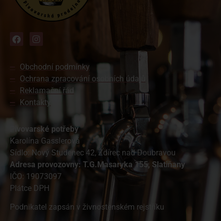
Obchodní podmínky
Ochrana zpracování osobních údajů
Reklamační řád
Kontakty
Pivovarské potřeby
Karolína Gasslerová
Sídlo: Nový Studenec 42, Ždírec nad Doubravou
A
dresa provozovny: T.G.Masaryka 155, Slatiňany
IČO: 19073097
Plátce DPH
Podnikatel zapsán v živnostenském rejstříku