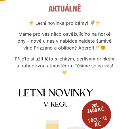
AKTUÁLNĚ
Letní novinka pro dámy!
Máme pro vás něco osvěžujícího na horké
dny – nově u nás v nabídce najdete šumivé
víno Frizzano a oblíbený Aperol!
STOJAN KOVOVÝ 2XKOH.ZLATÝ
STOJAN KOVOVÝ 3XKOH.ZLATÝ
Přijďte si užít léto s lehkým, perlivým drinkem
5 659
Kč
8 499
Kč
a pohodovou atmosférou. Těšíme se na vás!
Dostupné na objednávku
Dostupné na objednávku
Více informací
Více informací