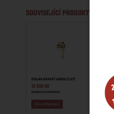
SOUVISEJÍCÍ PRODUKTY
STOJAN KOVOVÝ 4XKOH.ZLATÝ
13 299
Kč
Dostupné na objednávku
STOJA
5 79
Více informací
Dostupn