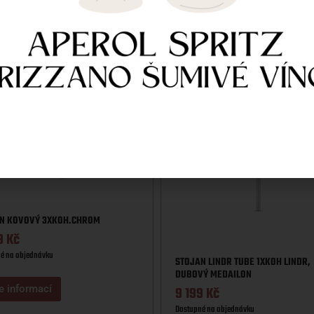
e informací
N KOVOVÝ 3XKOH.CHROM
9
Kč
é na objednávku
STOJAN LINDR TUBE 1XKOH LINDR,
DUBOVÝ MEDAILON
e informací
9 199
Kč
Dostupné na objednávku