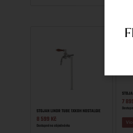
Víc
STOJA
7 89
Dostupn
STOJAN LINDR TUBE 1XKOH NOSTALGIE
8 599
Kč
Víc
Dostupné na objednávku