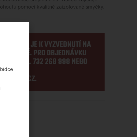
kohoutu pomocí kvalitně zaizolované smyčky.
E SKLADEM JE K VYZVEDNUTÍ NA
PRODEJNĚ. PRO OBJEDNÁVKU
TE NA TEL.
732 268 998
NEBO
DRESE
abídce
SEZNAM.CZ
.
u
 stojany