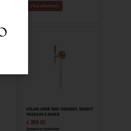
Více informací
STOJAN LINDR TUBE 1XKOHOUT, DUBOVÝ
MEDAILON A MADLO
4 399
Kč
Dostupné na objednávku