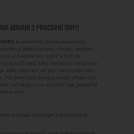
BA DODÁNÍ 3 PRACOVNÍ DNY!!
NAKED
je unikátním jednokohoutovým
ředevším z jednoduchého, čistého designu.
zové provedení bez svárů a hodí se
h prostorů barů nebo restaurací nebo také
sta. Jako inspirace při jeho navrhování nám
k. Pro podtržení designu slouží střední tyč,
ání rosí na povrchu a vytváří tak jedinečný
eného piva.
pního kohoutu Nostalgie a podsvětlené
í konstrukce stojanů Lindr Naked zajišťuje