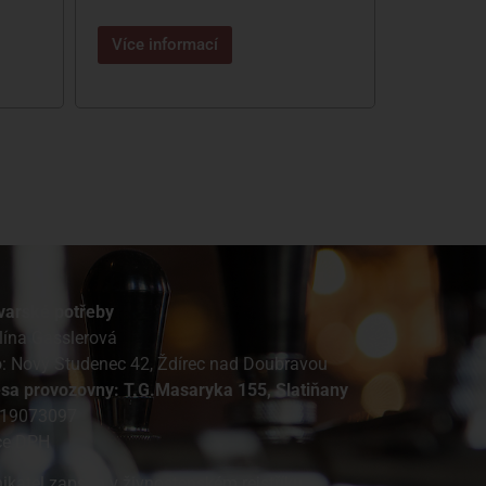
Více informací
varské potřeby
lína Gasslerová
o: Nový Studenec 42, Ždírec nad Doubravou
esa provozovny: T.G.Masaryka 155, Slatiňany
 19073097
ce DPH
ikatel zapsán v živnostenském rejstříku