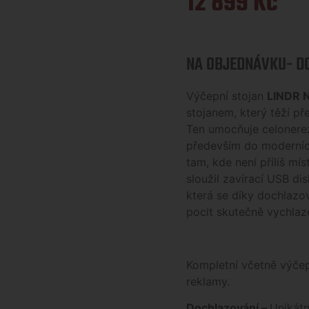
12 899
Kč
NA OBJEDNÁVKU- DO
Výčepní stojan
LINDR 
stojanem, který těží p
Ten umocňuje celonere
především do moderníc
tam, kde není příliš mí
sloužil zavírací USB dis
která se díky dochlazov
pocit skutečně vychlaz
Kompletní včetně výče
reklamy.
Dochlazování –
Unikátn