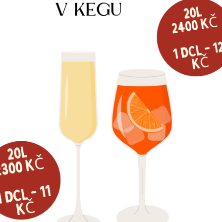
STOJAN KOVOVÝ 1XKOH.ZLATÝ
4 099
Kč
Dostupné na objednávku
N LINDR NAKED 1X KOH.
9
Kč
Více informací
é na objednávku