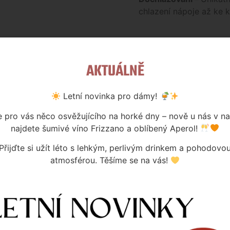
chlazení nápoje až ke 
AKTUÁLNĚ
ZBOŽÍ, KTERÉ J
NAŠÍ KAMENNÉ 
Letní novinka pro dámy!
NÁS KONTAKTUJ
NA EMAILOVÉ A
pro vás něco osvěžujícího na horké dny – nově u nás v n
MARA.PERINA@
najdete šumivé víno Frizzano a oblíbený Aperol!
Přijďte si užít léto s lehkým, perlivým drinkem a pohodovo
atmosférou. Těšíme se na vás!
Kategorie:
Kovové výčepní