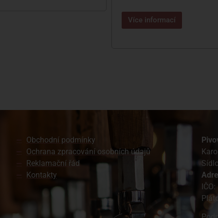
Více informací
Obchodní podmínky
Pivo
Ochrana zpracování osobních údajů
Karo
Reklamační řád
Sídl
Kontakty
A
dr
IČO:
Plát
Podn